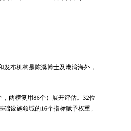
和发布机构是陈溪博士及港湾海外，
个，两榜复用
86
个）展开评估。
32
位
基础设施领域的
16
个指标赋予权重。