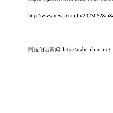
http://www.news.cn/info/20230628/b
阿拉伯语新闻
:
http://arabic.china.or