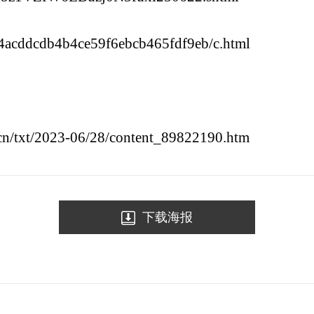
84acddcdb4b4ce59f6ebcb465fdf9eb/c.html
g.cn/txt/2023-06/28/content_89822190.htm
下载海报